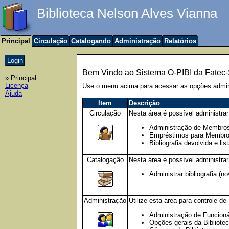
Biblioteca Nelson Alves Vianna
Principal
Circulação
Catalogando
Administração
Relatórios
Bem Vindo ao Sistema O-PIBI da Fatec
» Principal
Licença
Use o menu acima para acessar as opções admini
Ajuda
Item
Descrição
Circulação
Nesta área é possível administra
Administração de Membros(n
Empréstimos para Membros
Bibliografia devolvida e li
Catalogação
Nesta área é possível administrar 
Administrar bibliografia (no
Administração
Utilize esta área para controle d
Administração de Funcionár
Opções gerais da Bibliote