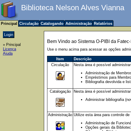
Biblioteca Nelson Alves Vianna
Principal
Circulação
Catalogando
Administração
Relatórios
Bem Vindo ao Sistema O-PIBI da Fatec
» Principal
Licença
Use o menu acima para acessar as opções admini
Ajuda
Item
Descrição
Circulação
Nesta área é possível administra
Administração de Membros(n
Empréstimos para Membros
Bibliografia devolvida e li
Catalogação
Nesta área é possível administrar 
Administrar bibliografia (no
Administração
Utilize esta área para controle d
Administração de Funcionár
Opções gerais da Bibliote